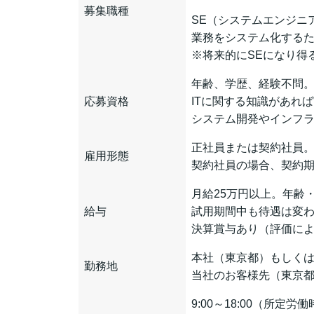
募集職種
SE（システムエンジニ
業務をシステム化する
※将来的にSEになり得
年齢、学歴、経験不問
応募資格
ITに関する知識があれ
システム開発やインフラ
正社員または契約社員。
雇用形態
契約社員の場合、契約期
月給25万円以上。年齢
給与
試用期間中も待遇は変
決算賞与あり（評価に
本社（東京都）もしく
勤務地
当社のお客様先（東京
9:00～18:00（所定労