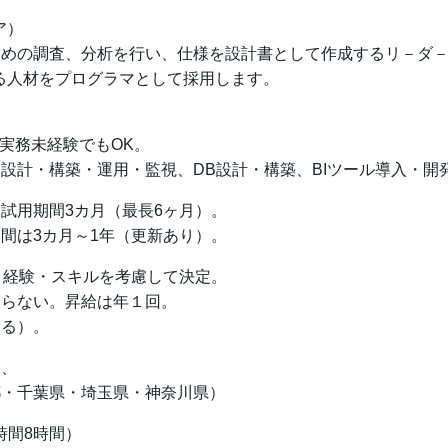
ア）
ための調査、分析を行い、仕様を設計書として作成するリ－ダ
る人材をプログラマとして採用します。
。
ば実務未経験でもOK。
設計・構築・運用・監視、DB設計・構築、BIツール導入・開
試用期間3カ月（最長6ヶ月）。
間は3カ月～1年（更新あり）。
・経験・スキルを考慮して決定。
わらない。昇給は年１回。
よる）。
は、
都・千葉県・埼玉県・神奈川県）
働時間8時間）