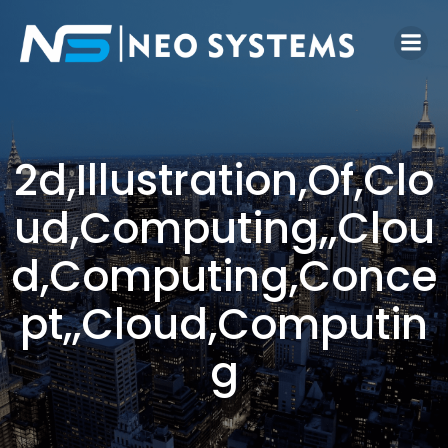
2d,Illustration,Of,Clo
ud,Computing,,Clou
d,Computing,Conce
pt,,Cloud,Computin
g