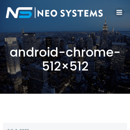
android-chrome-
512×512