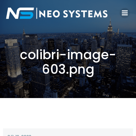
colibri-image-
603.png