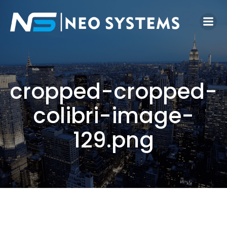
cropped-cropped-
colibri-image-
129.png