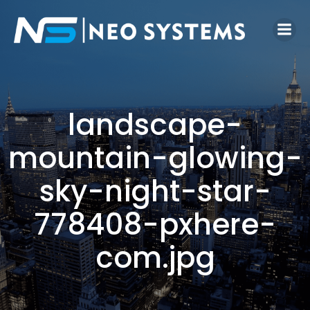
landscape-
mountain-glowing-
sky-night-star-
778408-pxhere-
com.jpg