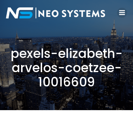
pexels-elizabeth-
arvelos-coetzee-
10016609