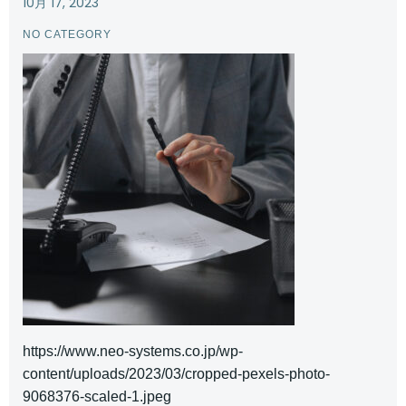
10月 17, 2023
NO CATEGORY
https://www.neo-systems.co.jp/wp-
content/uploads/2023/03/cropped-pexels-photo-
9068376-scaled-1.jpeg